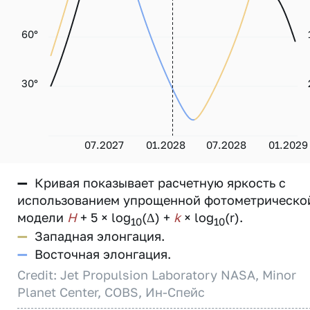
60°
30°
07.2027
01.2028
07.2028
01.2029
—
Кривая показывает расчетную яркость с
использованием упрощенной фотометрическо
модели
H
+ 5 × log
(Δ) +
k
× log
(r).
10
10
—
Западная элонгация.
—
Восточная элонгация.
Credit: Jet Propulsion Laboratory NASA, Minor
Planet Center, COBS, Ин-Спейс