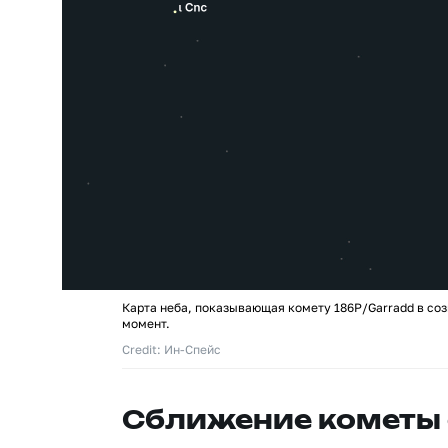
Карта неба, показывающая комету 186P/Garradd в соз
момент.
Credit: Ин-Спейс
Сближение кометы 