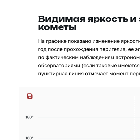
Видимая яркость и
кометы
На графике показано изменение яркости
год после прохождения перигелия, ее э
по фактическим наблюдениям астроном
обсерваториями (если таковые имеются)
пунктирная линия отмечает момент пери
180°
160°