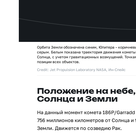
Орбита Земли обозначена синим, Юпитера – коричнев
серым. Белым показана траектория движения кометы 
Солнца, с учетом гравитационных возмущений. Точк
позиции всех объектов.
Credit: Jet Propulsion Laboratory NASA, Ин-Спейс
Положение на небе,
Солнца и Земли
На данный момент комета 186P/Garradd
756 миллионов километров от Солнца и
Земли. Движется по созведию Рак.