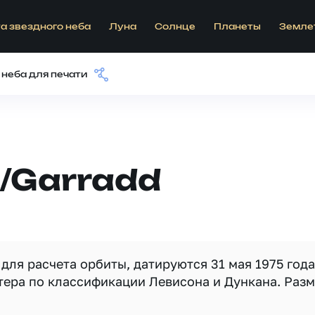
а звездного неба
Луна
Солнце
Планеты
Земле
 неба для печати
/Garradd
ля расчета орбиты, датируются 31 мая 1975 года
тера по классификации Левисона и Дункана. Раз