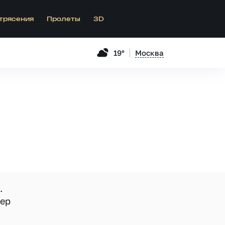
трясения
Пролеты
3D
19°
Москва
.
мер