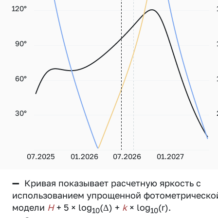
120°
90°
60°
30°
07.2025
01.2026
07.2026
01.2027
—
Кривая показывает расчетную яркость с
использованием упрощенной фотометрическо
модели
H
+ 5 × log
(Δ) +
k
× log
(r).
10
10