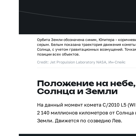
Орбита Земли обозначена синим, Юпитера – коричнев
серым. Белым показана траектория движения кометы 
Солнца, с учетом гравитационных возмущений. Точк
позиции всех объектов.
Credit: Jet Propulsion Laboratory NASA, Ин-Спейс
Положение на небе,
Солнца и Земли
На данный момент комета C/2010 L5 (WI
2 140 миллионов километров от Солнца 
Земли. Движется по созведию Лев.