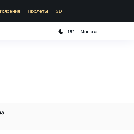
трясения
Пролеты
3D
19°
Москва
а.