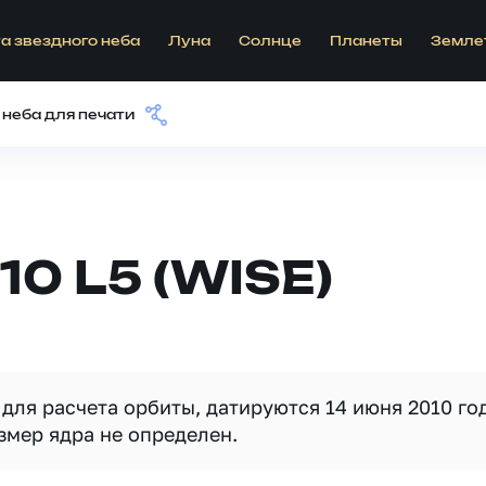
а звездного неба
Луна
Солнце
Планеты
Земле
 неба для печати
10 L5 (WISE)
ля расчета орбиты, датируются 14 июня 2010 год
змер ядра не определен.