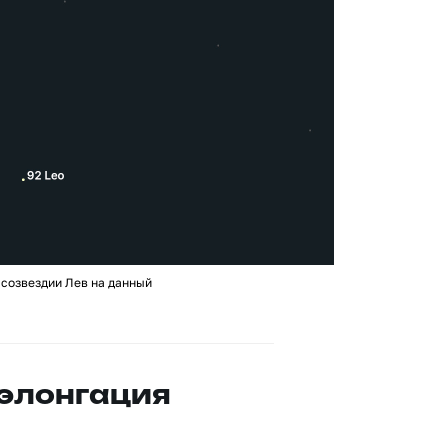
 созвездии Лев на данный
 элонгация