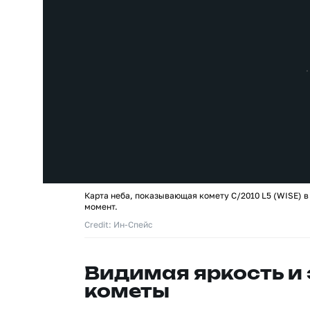
Карта неба, показывающая комету C/2010 L5 (WISE) в
момент.
Credit: Ин-Спейс
Видимая яркость и
кометы