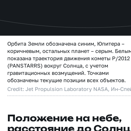
Орбита Земли обозначена синим, Юпитера –
коричневым, остальных планет – серым. Белы
показана траектория движения кометы P/2012
(PANSTARRS) вокруг Солнца, с учетом
гравитационных возмущений. Точками
обозначены текущие позиции всех объектов.
Credit: Jet Propulsion Laboratory NASA, Ин-Спе
Положение на небе,
расстояние до Солн