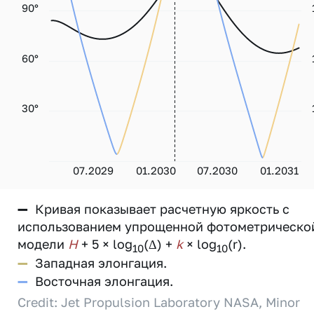
90°
60°
30°
07.2029
01.2030
07.2030
01.2031
—
Кривая показывает расчетную яркость с
использованием упрощенной фотометрическо
модели
H
+ 5 × log
(Δ) +
k
× log
(r).
10
10
—
Западная элонгация.
—
Восточная элонгация.
Credit: Jet Propulsion Laboratory NASA, Minor