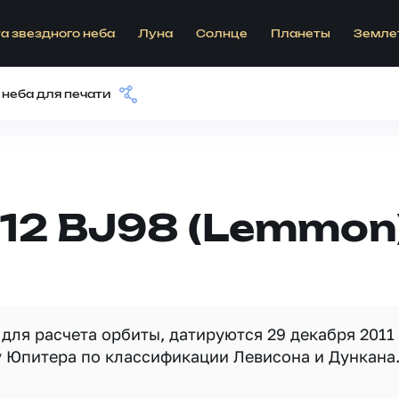
а звездного неба
Луна
Солнце
Планеты
Земле
 неба для печати
12 BJ98 (Lemmon
для расчета орбиты, датируются 29 декабря 2011
у Юпитера по классификации Левисона и Дункана