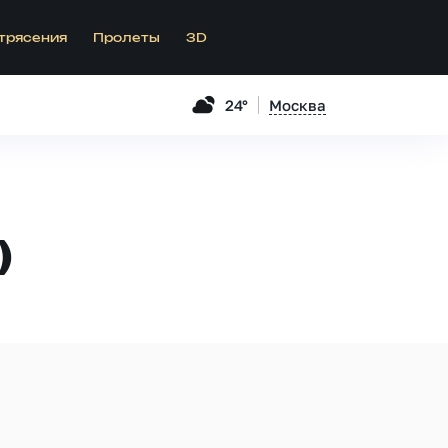
трясения
Пролеты
3D
24°
Москва
)
.