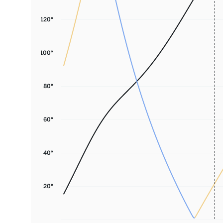
120°
100°
80°
60°
40°
20°