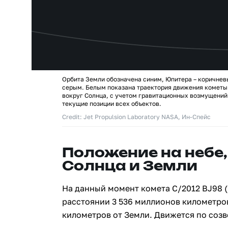
Орбита Земли обозначена синим, Юпитера – коричнев
серым. Белым показана траектория движения кометы
вокруг Солнца, с учетом гравитационных возмущений
текущие позиции всех объектов.
Credit: Jet Propulsion Laboratory NASA, Ин-Спейс
Положение на небе,
Солнца и Земли
На данный момент комета C/2012 BJ98 
расстоянии 3 536 миллионов километров
километров от Земли. Движется по соз