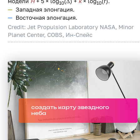
модели
H
+ 5 × log
(Δ) +
k
× log
(r).
10
10
—
Западная элонгация.
—
Восточная элонгация.
Credit: Jet Propulsion Laboratory NASA, Minor
Planet Center, COBS, Ин-Спейс
создать карту звездного
неба