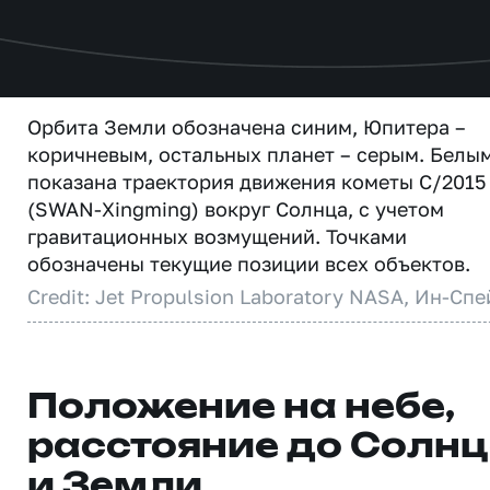
Орбита Земли обозначена синим, Юпитера –
коричневым, остальных планет – серым. Белы
показана траектория движения кометы C/2015
(SWAN-Xingming) вокруг Солнца, с учетом
гравитационных возмущений. Точками
обозначены текущие позиции всех объектов.
Credit: Jet Propulsion Laboratory NASA, Ин-Спе
Положение на небе,
расстояние до Солн
и Земли