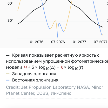
60°
30°
01.2076
07.2076
01.2077
07.2077
—
Кривая показывает расчетную яркость с
использованием упрощенной фотометрическо
модели
H
+ 5 × log
(Δ) +
k
× log
(r).
10
10
—
Западная элонгация.
—
Восточная элонгация.
Credit: Jet Propulsion Laboratory NASA, Minor
Planet Center, COBS, Ин-Спейс