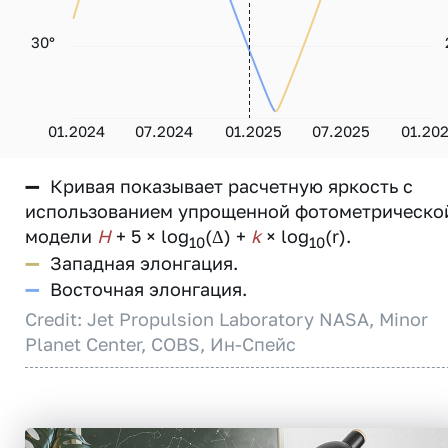
30°
01.2024
07.2024
01.2025
07.2025
01.20
—
Кривая показывает расчетную яркость с
использованием упрощенной фотометрическо
модели
H
+ 5 × log
(Δ) +
k
× log
(r).
10
10
—
Западная элонгация.
—
Восточная элонгация.
Credit: Jet Propulsion Laboratory NASA, Minor
Planet Center, COBS, Ин-Спейс