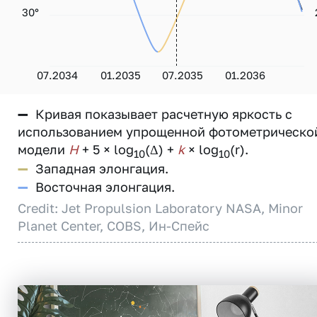
30°
07.2034
01.2035
07.2035
01.2036
—
Кривая показывает расчетную яркость с
использованием упрощенной фотометрическо
модели
H
+ 5 × log
(Δ) +
k
× log
(r).
10
10
—
Западная элонгация.
—
Восточная элонгация.
Credit: Jet Propulsion Laboratory NASA, Minor
Planet Center, COBS, Ин-Спейс