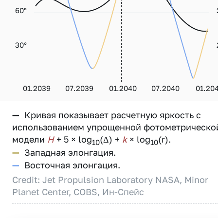
60°
30°
01.2039
07.2039
01.2040
07.2040
01.20
—
Кривая показывает расчетную яркость с
использованием упрощенной фотометрическо
модели
H
+ 5 × log
(Δ) +
k
× log
(r).
10
10
—
Западная элонгация.
—
Восточная элонгация.
Credit: Jet Propulsion Laboratory NASA, Minor
Planet Center, COBS, Ин-Спейс