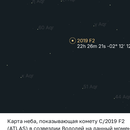
Карта неба, показывающая комету C/2019 F2
(ATLAS) в созвездии Водолей на данный момен