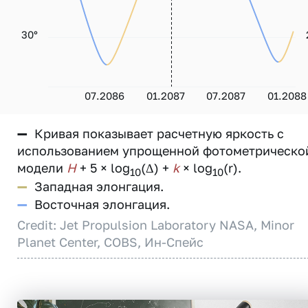
30°
07.2086
01.2087
07.2087
01.2088
—
Кривая показывает расчетную яркость с
использованием упрощенной фотометрическо
модели
H
+ 5 × log
(Δ) +
k
× log
(r).
10
10
—
Западная элонгация.
—
Восточная элонгация.
Credit: Jet Propulsion Laboratory NASA, Minor
Planet Center, COBS, Ин-Спейс