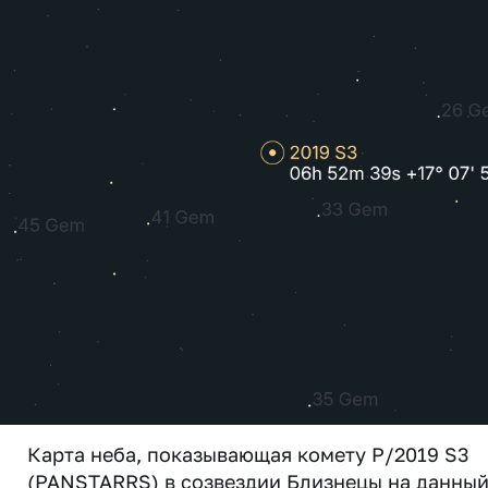
Карта неба, показывающая комету P/2019 S3
(PANSTARRS) в созвездии Близнецы на данны