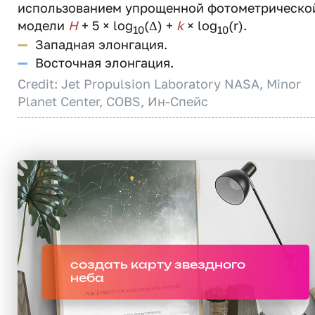
использованием упрощенной фотометрическо
модели
H
+ 5 × log
(Δ) +
k
× log
(r).
10
10
—
Западная элонгация.
—
Восточная элонгация.
Credit: Jet Propulsion Laboratory NASA, Minor
Planet Center, COBS, Ин-Спейс
создать карту звездного
неба