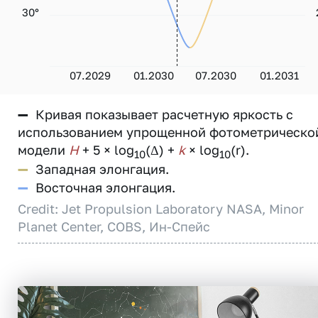
30°
07.2029
01.2030
07.2030
01.2031
—
Кривая показывает расчетную яркость с
использованием упрощенной фотометрическо
модели
H
+ 5 × log
(Δ) +
k
× log
(r).
10
10
—
Западная элонгация.
—
Восточная элонгация.
Credit: Jet Propulsion Laboratory NASA, Minor
Planet Center, COBS, Ин-Спейс