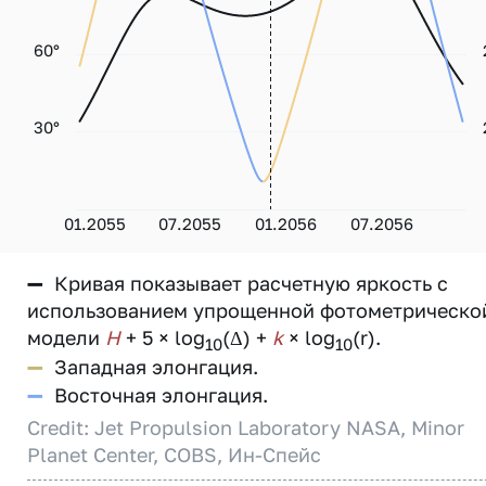
60°
30°
01.2055
07.2055
01.2056
07.2056
—
Кривая показывает расчетную яркость с
использованием упрощенной фотометрическо
модели
H
+ 5 × log
(Δ) +
k
× log
(r).
10
10
—
Западная элонгация.
—
Восточная элонгация.
Credit: Jet Propulsion Laboratory NASA, Minor
Planet Center, COBS, Ин-Спейс