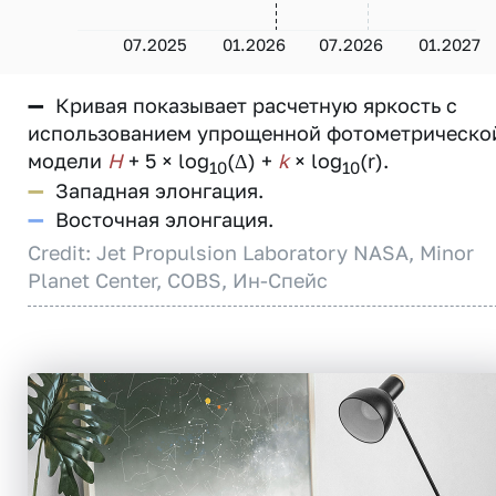
07.2025
01.2026
07.2026
01.2027
—
Кривая показывает расчетную яркость с
использованием упрощенной фотометрическо
модели
H
+ 5 × log
(Δ) +
k
× log
(r).
10
10
—
Западная элонгация.
—
Восточная элонгация.
Credit: Jet Propulsion Laboratory NASA, Minor
Planet Center, COBS, Ин-Спейс