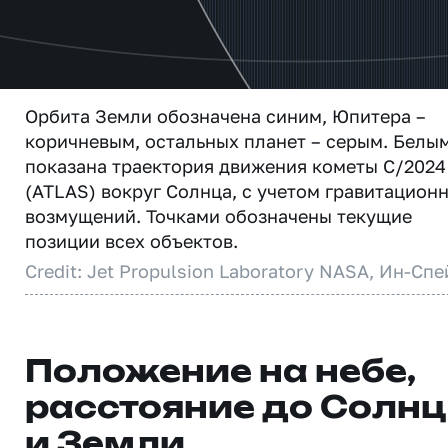
Орбита Земли обозначена синим, Юпитера –
коричневым, остальных планет – серым. Белы
показана траектория движения кометы C/2024
(ATLAS) вокруг Солнца, с учетом гравитацион
возмущений. Точками обозначены текущие
позиции всех объектов.
Credit: Jet Propulsion Laboratory NASA, Ин-Спе
Положение на небе,
расстояние до Солн
и Земли