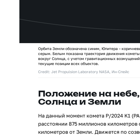
Орбита Земли обозначена синим, Юпитера – коричнев
серым. Белым показана траектория движения кометы
вокруг Солнца, с учетом гравитационных возмущений
текущие позиции всех объектов.
Credit: Jet Propulsion Laboratory NASA, Ин-Спейс
Положение на небе,
Солнца и Земли
На данный момент комета P/2024 K1 (P
расстоянии 875 миллионов километров 
километров от Земли. Движется по соз