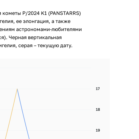
и кометы P/2024 K1 (PANSTARRS)
гелия, ее элонгация, а также
дениям астрономами-любителями
я). Черная вертикальная
гелия, серая – текущую дату.
17
18
19