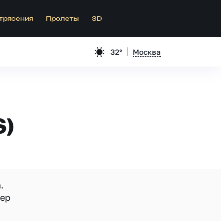
трясения
Пролеты
3D
32°
Москва
S)
.
мер