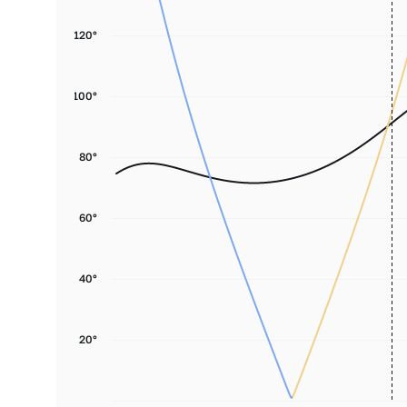
120°
100°
80°
60°
40°
20°