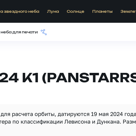
а звездного неба
Луна
Солнце
Планеты
Земле
 неба для печати
24 K1 (PANSTARR
ля расчета орбиты, датируются 19 мая 2024 года
тера по классификации Левисона и Дункана. Раз