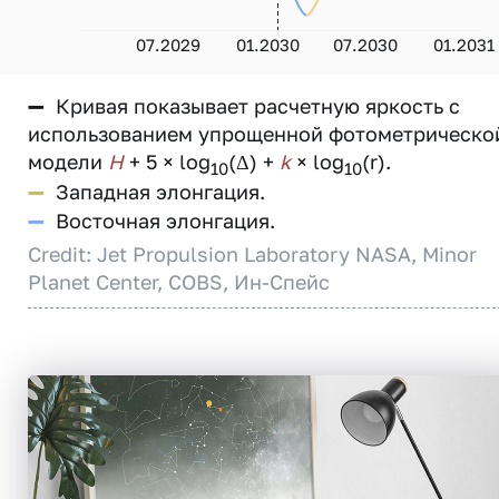
07.2029
01.2030
07.2030
01.2031
—
Кривая показывает расчетную яркость с
использованием упрощенной фотометрическо
модели
H
+ 5 × log
(Δ) +
k
× log
(r).
10
10
—
Западная элонгация.
—
Восточная элонгация.
Credit: Jet Propulsion Laboratory NASA, Minor
Planet Center, COBS, Ин-Спейс