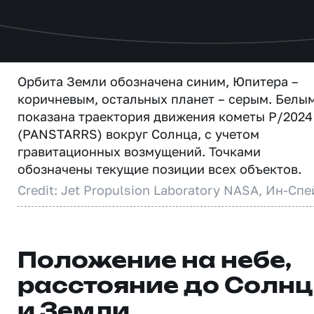
Орбита Земли обозначена синим, Юпитера –
коричневым, остальных планет – серым. Белы
показана траектория движения кометы P/2024
(PANSTARRS) вокруг Солнца, с учетом
гравитационных возмущений. Точками
обозначены текущие позиции всех объектов.
Credit: Jet Propulsion Laboratory NASA, Ин-Спе
Положение на небе,
расстояние до Солн
и Земли