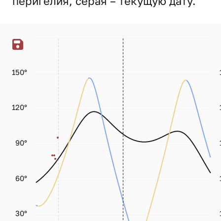
перигелия, серая – текущую дату.
150°
120°
90°
60°
30°