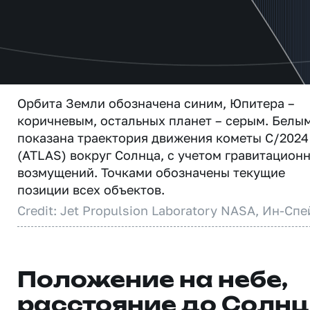
Орбита Земли обозначена синим, Юпитера –
коричневым, остальных планет – серым. Белы
показана траектория движения кометы C/2024
(ATLAS) вокруг Солнца, с учетом гравитацион
возмущений. Точками обозначены текущие
позиции всех объектов.
Credit: Jet Propulsion Laboratory NASA, Ин-Спе
Положение на небе,
расстояние до Солн