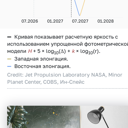
07.2026
01.2027
07.2027
01.2028
—
Кривая показывает расчетную яркость с
использованием упрощенной фотометрическо
модели
H
+ 5 × log
(Δ) +
k
× log
(r).
10
10
—
Западная элонгация.
—
Восточная элонгация.
Credit: Jet Propulsion Laboratory NASA, Minor
Planet Center, COBS, Ин-Спейс