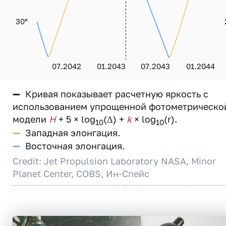
30°
07.2042
01.2043
07.2043
01.2044
—
Кривая показывает расчетную яркость с
использованием упрощенной фотометрическо
модели
H
+ 5 × log
(Δ) +
k
× log
(r).
10
10
—
Западная элонгация.
—
Восточная элонгация.
Credit: Jet Propulsion Laboratory NASA, Minor
Planet Center, COBS, Ин-Спейс