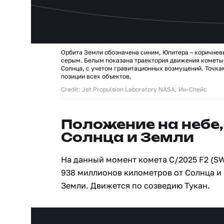
Орбита Земли обозначена синим, Юпитера – коричнев
серым. Белым показана траектория движения кометы
Солнца, с учетом гравитационных возмущений. Точк
позиции всех объектов.
Credit: Jet Propulsion Laboratory NASA, Ин-Спейс
Положение на небе,
Солнца и Земли
На данный момент комета C/2025 F2 (S
938 миллионов километров от Солнца и
Земли. Движется по созведию Тукан.