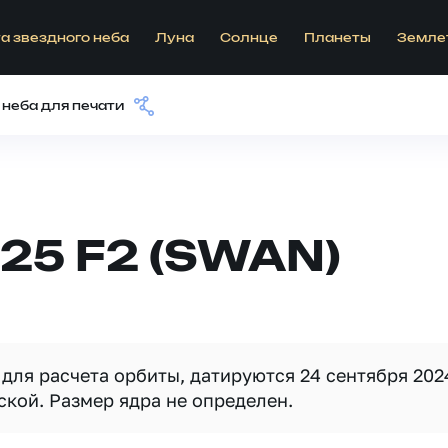
а звездного неба
Луна
Солнце
Планеты
Земле
 неба для печати
25 F2 (SWAN)
для расчета орбиты, датируются 24 сентября 202
ской. Размер ядра не определен.