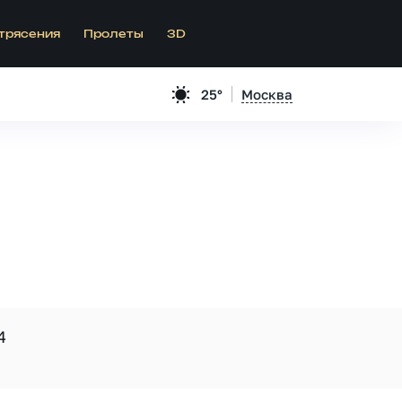
трясения
Пролеты
3D
25°
Москва
4