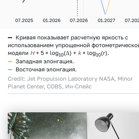
07.2025
01.2026
07.2026
01.2027
07.20
—
Кривая показывает расчетную яркость с
использованием упрощенной фотометрическо
модели
H
+ 5 × log
(Δ) +
k
× log
(r).
10
10
—
Западная элонгация.
—
Восточная элонгация.
Credit: Jet Propulsion Laboratory NASA, Minor
Planet Center, COBS, Ин-Спейс