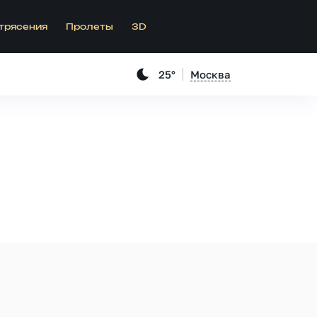
трясения
Пролеты
3D
25°
Москва
.