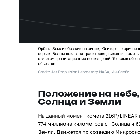
Орбита Земли обозначена синим, Юпитера – коричнев
серым. Белым показана траектория движения кометы
с учетом гравитационных возмущений. Точками обозн
объектов.
Credit: Jet Propulsion Laboratory NASA, Ин-Спейс
Положение на небе,
Солнца и Земли
На данный момент комета 216P/LINEAR 
774 миллиона километров от Солнца и 
Земли. Движется по созведию Микроско