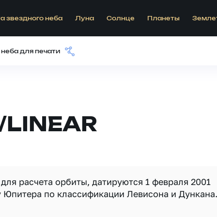
а звездного неба
Луна
Солнце
Планеты
Земле
 неба для печати
/LINEAR
для расчета орбиты, датируются 1 февраля 2001
у Юпитера по классификации Левисона и Дункана