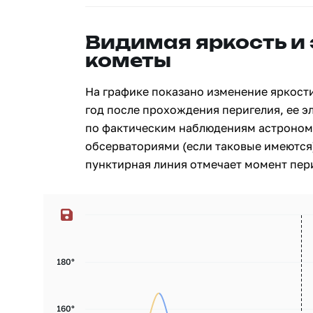
Видимая яркость и
кометы
На графике показано изменение яркости
год после прохождения перигелия, ее э
по фактическим наблюдениям астроном
обсерваториями (если таковые имеются)
пунктирная линия отмечает момент пери
180°
160°