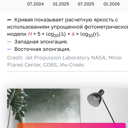
07.2024
01.2025
07.2025
01.2026
—
Кривая показывает расчетную яркость с
использованием упрощенной фотометрическо
модели
H
+ 5 × log
(Δ) +
k
× log
(r).
10
10
—
Западная элонгация.
—
Восточная элонгация.
Credit: Jet Propulsion Laboratory NASA, Minor
Planet Center, COBS, Ин-Спейс