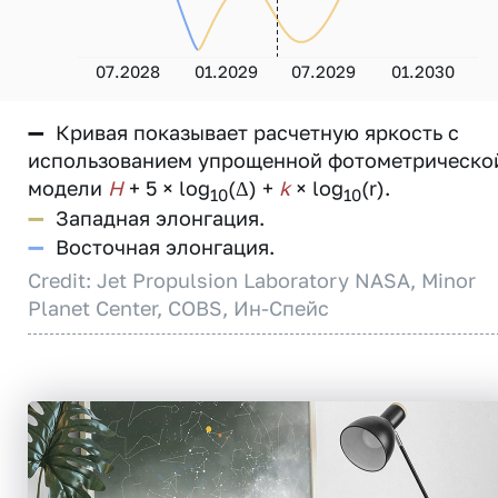
07.2028
01.2029
07.2029
01.2030
—
Кривая показывает расчетную яркость с
использованием упрощенной фотометрическо
модели
H
+ 5 × log
(Δ) +
k
× log
(r).
10
10
—
Западная элонгация.
—
Восточная элонгация.
Credit: Jet Propulsion Laboratory NASA, Minor
Planet Center, COBS, Ин-Спейс