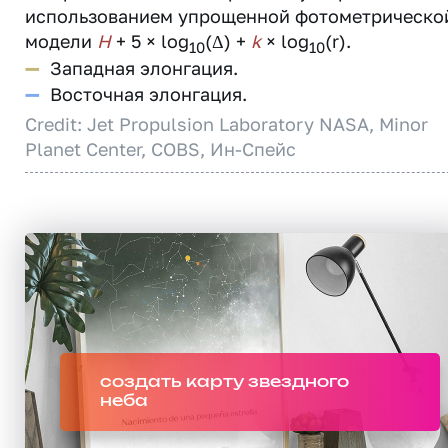
использованием упрощенной фотометрическо
модели
H
+ 5 × log
(Δ) +
k
× log
(r).
10
10
—
Западная элонгация.
—
Восточная элонгация.
Credit: Jet Propulsion Laboratory NASA, Minor
Planet Center, COBS, Ин-Спейс
создать карту звездного
неба