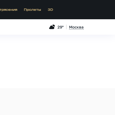
трясения
Пролеты
3D
29°
Москва
.