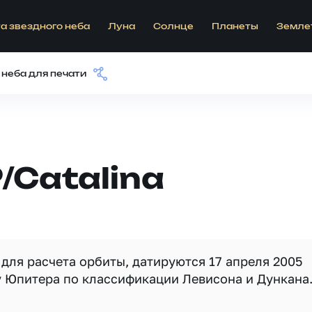
а звездного неба
Луна
Солнце
Планеты
Земле
 неба для печати
/Catalina
для расчета орбиты, датируются 17 апреля 2005
у Юпитера по классификации Левисона и Дункана