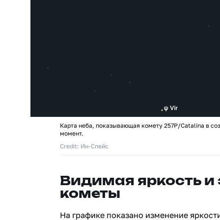
Карта неба, показывающая комету 257P/Catalina в со
момент.
Credit: Ин-Спейс
Видимая яркость и
кометы
На графике показано изменение яркости 