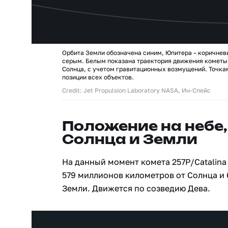
Орбита Земли обозначена синим, Юпитера – коричнев
серым. Белым показана траектория движения кометы 
Солнца, с учетом гравитационных возмущений. Точк
позиции всех объектов.
Credit: Jet Propulsion Laboratory NASA, Ин-Спейс
Положение на небе,
Солнца и Земли
На данный момент комета 257P/Catalina
579 миллионов километров от Солнца и
Земли. Движется по созведию Дева.