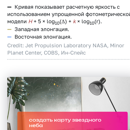
—
Кривая показывает расчетную яркость с
использованием упрощенной фотометрическо
модели
H
+ 5 × log
(Δ) +
k
× log
(r).
10
10
—
Западная элонгация.
—
Восточная элонгация.
Credit: Jet Propulsion Laboratory NASA, Minor
Planet Center, COBS, Ин-Спейс
создать карту звездного
неба