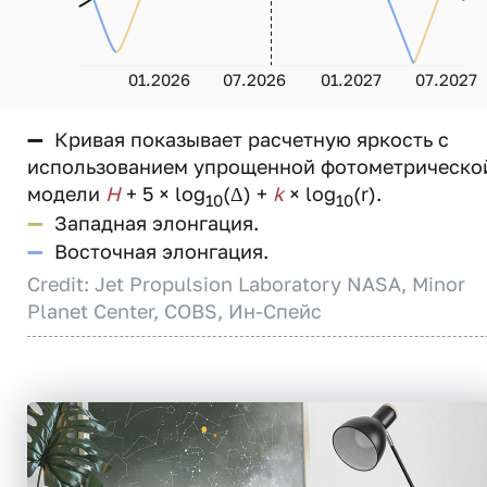
01.2026
07.2026
01.2027
07.2027
—
Кривая показывает расчетную яркость с
использованием упрощенной фотометрическо
модели
H
+ 5 × log
(Δ) +
k
× log
(r).
10
10
—
Западная элонгация.
—
Восточная элонгация.
Credit: Jet Propulsion Laboratory NASA, Minor
Planet Center, COBS, Ин-Спейс