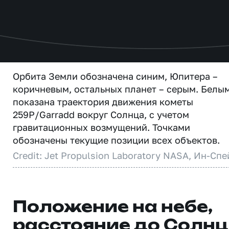
Орбита Земли обозначена синим, Юпитера –
коричневым, остальных планет – серым. Белы
показана траектория движения кометы
259P/Garradd вокруг Солнца, с учетом
гравитационных возмущений. Точками
обозначены текущие позиции всех объектов.
Credit: Jet Propulsion Laboratory NASA, Ин-Спе
Положение на небе,
расстояние до Солн