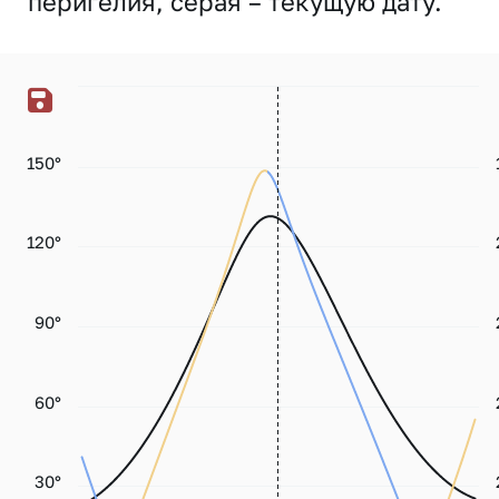
перигелия, серая – текущую дату.
150°
120°
90°
60°
30°