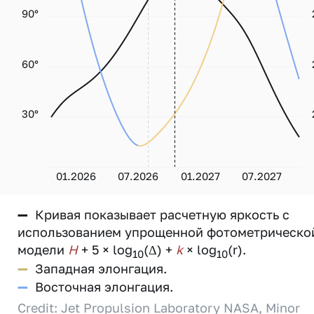
90°
60°
30°
01.2026
07.2026
01.2027
07.2027
—
Кривая показывает расчетную яркость с
использованием упрощенной фотометрическо
модели
H
+ 5 × log
(Δ) +
k
× log
(r).
10
10
—
Западная элонгация.
—
Восточная элонгация.
Credit: Jet Propulsion Laboratory NASA, Minor