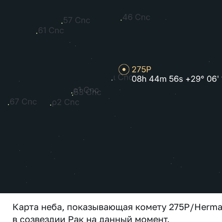
Карта неба, показывающая комету 275P/Herm
в созвездии Рак на данный момент.