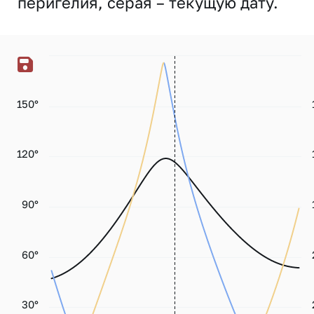
перигелия, серая – текущую дату.
150°
120°
90°
60°
30°