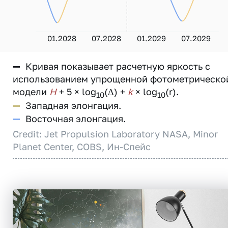
01.2028
07.2028
01.2029
07.2029
—
Кривая показывает расчетную яркость с
использованием упрощенной фотометрическо
модели
H
+ 5 × log
(Δ) +
k
× log
(r).
10
10
—
Западная элонгация.
—
Восточная элонгация.
Credit: Jet Propulsion Laboratory NASA, Minor
Planet Center, COBS, Ин-Спейс