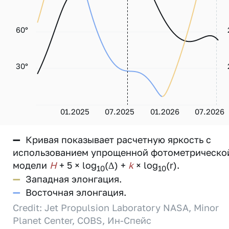
60°
30°
01.2025
07.2025
01.2026
07.2026
—
Кривая показывает расчетную яркость с
использованием упрощенной фотометрическо
модели
H
+ 5 × log
(Δ) +
k
× log
(r).
10
10
—
Западная элонгация.
—
Восточная элонгация.
Credit: Jet Propulsion Laboratory NASA, Minor
Planet Center, COBS, Ин-Спейс