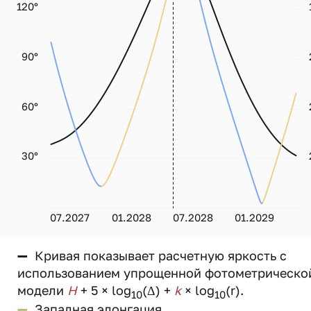
120°
90°
60°
30°
07.2027
01.2028
07.2028
01.2029
—
Кривая показывает расчетную яркость с
использованием упрощенной фотометрическо
модели
H
+ 5 × log
(Δ) +
k
× log
(r).
10
10
—
Западная элонгация.