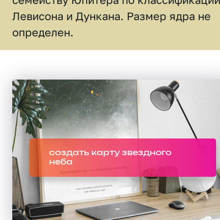
Левисона и Дункана. Размер ядра не
определен.
создать карту звездного
неба