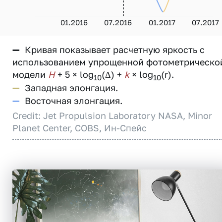
01.2016
07.2016
01.2017
07.2017
—
Кривая показывает расчетную яркость с
использованием упрощенной фотометрическо
модели
H
+ 5 × log
(Δ) +
k
× log
(r).
10
10
—
Западная элонгация.
—
Восточная элонгация.
Credit: Jet Propulsion Laboratory NASA, Minor
Planet Center, COBS, Ин-Спейс