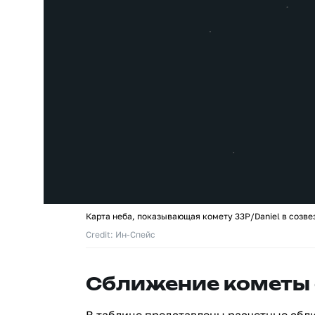
Карта неба, показывающая комету 33P/Daniel в созве
Credit: Ин-Спейс
Сближение кометы 