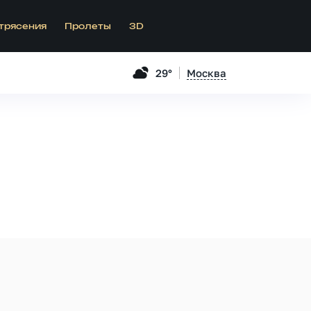
трясения
Пролеты
3D
29°
Москва
.