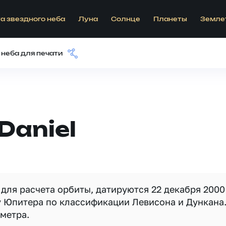
а звездного неба
Луна
Солнце
Планеты
Земле
 неба для печати
Daniel
для расчета орбиты, датируются 22 декабря 2000
у Юпитера по классификации Левисона и Дункана
ометра.