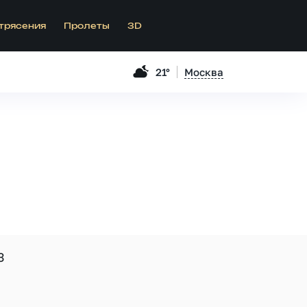
трясения
Пролеты
3D
21°
Москва
3
.