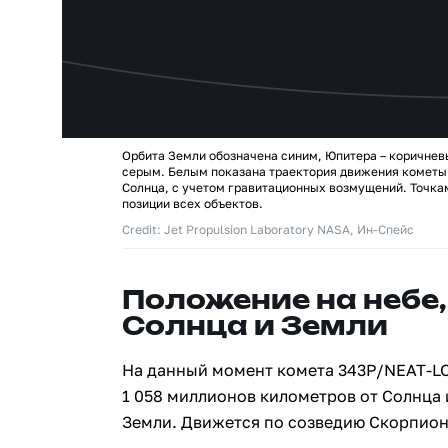
Орбита Земли обозначена синим, Юпитера – коричнев
серым. Белым показана траектория движения комет
Солнца, с учетом гравитационных возмущений. Точк
позиции всех объектов.
Credit: Jet Propulsion Laboratory NASA, Ин-Спейс
Положение на небе,
Солнца и Земли
На данный момент комета 343P/NEAT-L
1 058 миллионов километров от Солнца 
Земли. Движется по созведию Скорпион