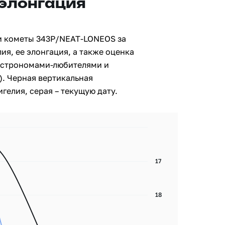
 элонгация
и кометы 343P/NEAT-LONEOS за
ия, ее элонгация, а также оценка
астрономами-любителями и
. Черная вертикальная
гелия, серая – текущую дату.
17
18