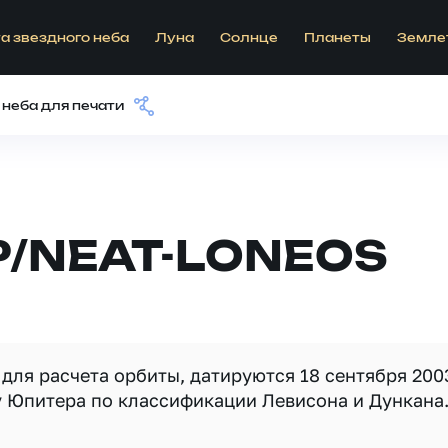
а звездного неба
Луна
Солнце
Планеты
Земле
 неба для печати
P/NEAT-LONEOS
для расчета орбиты, датируются 18 сентября 200
у Юпитера по классификации Левисона и Дункана