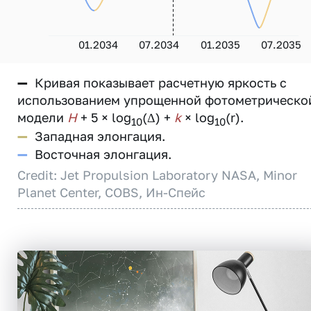
01.2034
07.2034
01.2035
07.2035
—
Кривая показывает расчетную яркость с
использованием упрощенной фотометрическо
модели
H
+ 5 × log
(Δ) +
k
× log
(r).
10
10
—
Западная элонгация.
—
Восточная элонгация.
Credit: Jet Propulsion Laboratory NASA, Minor
Planet Center, COBS, Ин-Спейс