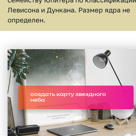
Левисона и Дункана. Размер ядра не
определен.
создать карту звездного
неба