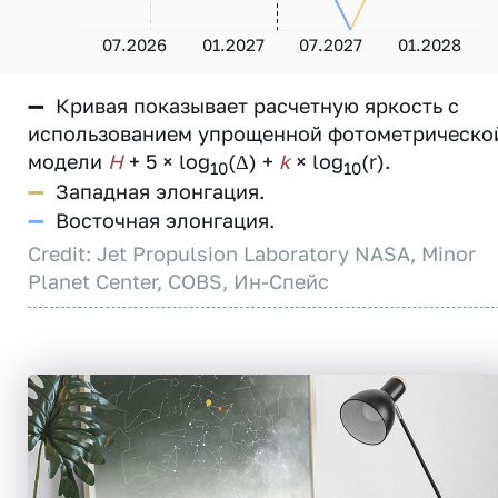
07.2026
01.2027
07.2027
01.2028
—
Кривая показывает расчетную яркость с
использованием упрощенной фотометрическо
модели
H
+ 5 × log
(Δ) +
k
× log
(r).
10
10
—
Западная элонгация.
—
Восточная элонгация.
Credit: Jet Propulsion Laboratory NASA, Minor
Planet Center, COBS, Ин-Спейс