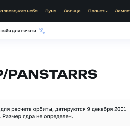
а звездного неба
Луна
Солнце
Планеты
Земле
 неба для печати
P/PANSTARRS
для расчета орбиты, датируются 9 декабря 2001
. Размер ядра не определен.