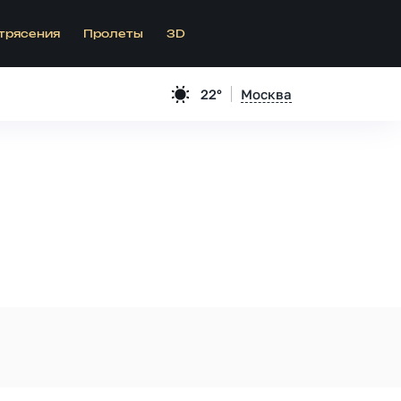
трясения
Пролеты
3D
22°
Москва