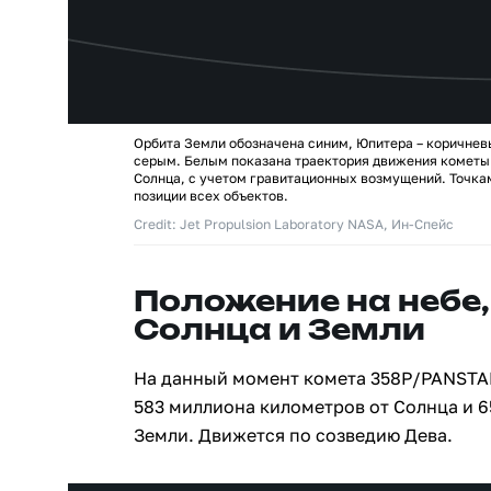
Орбита Земли обозначена синим, Юпитера – коричнев
серым. Белым показана траектория движения комет
Солнца, с учетом гравитационных возмущений. Точк
позиции всех объектов.
Credit: Jet Propulsion Laboratory NASA, Ин-Спейс
Положение на небе,
Солнца и Земли
На данный момент комета 358P/PANSTA
583 миллиона километров от Солнца и 
Земли. Движется по созведию Дева.