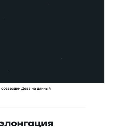
 созвездии Дева на данный
 элонгация