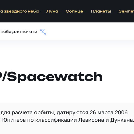
а звездного неба
Луна
Солнце
Планеты
Земле
 неба для печати
P/Spacewatch
для расчета орбиты, датируются 26 марта 2006
у Юпитера по классификации Левисона и Дункана