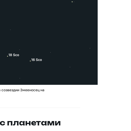
 созвездии Змееносец на
с планетами