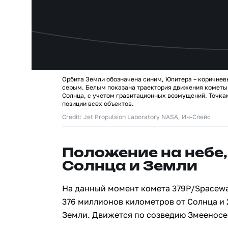
Орбита Земли обозначена синим, Юпитера – коричнев
серым. Белым показана траектория движения кометы
Солнца, с учетом гравитационных возмущений. Точк
позиции всех объектов.
Credit: Jet Propulsion Laboratory NASA, Ин-Спейс
Положение на небе,
Солнца и Земли
На данный момент комета 379P/Spacewa
376 миллионов километров от Солнца и
Земли. Движется по созведию Змееносе