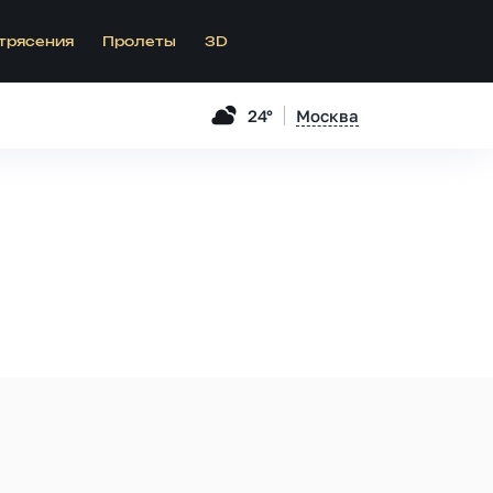
трясения
Пролеты
3D
24°
Москва
.