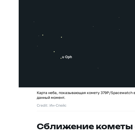
Карта неба, показывающая комету 379P/Spacewatch в
данный момент.
Credit: Ин-Спейс
Сближение кометы 