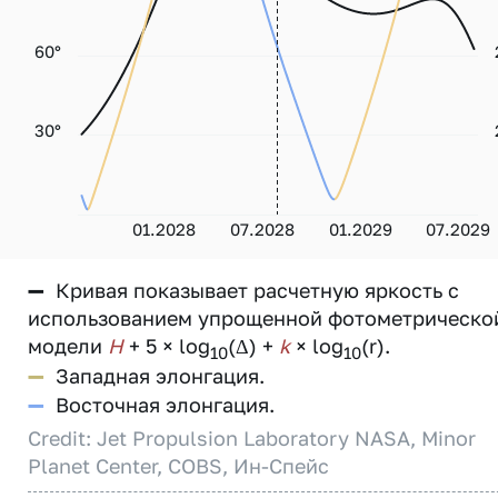
60°
30°
01.2028
07.2028
01.2029
07.2029
—
Кривая показывает расчетную яркость с
использованием упрощенной фотометрическо
модели
H
+ 5 × log
(Δ) +
k
× log
(r).
10
10
—
Западная элонгация.
—
Восточная элонгация.
Credit: Jet Propulsion Laboratory NASA, Minor
Planet Center, COBS, Ин-Спейс