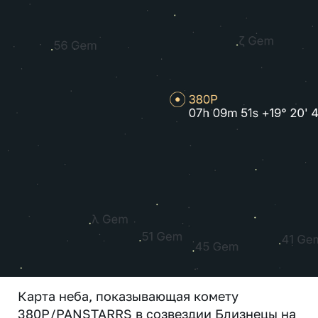
Карта неба, показывающая комету
380P/PANSTARRS в созвездии Близнецы на