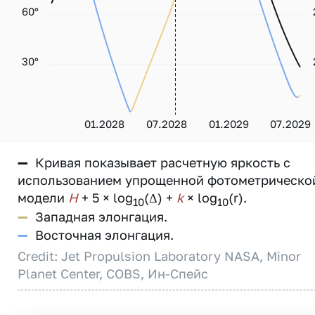
60°
30°
01.2028
07.2028
01.2029
07.2029
—
Кривая показывает расчетную яркость с
использованием упрощенной фотометрическо
модели
H
+ 5 × log
(Δ) +
k
× log
(r).
10
10
—
Западная элонгация.
—
Восточная элонгация.
Credit: Jet Propulsion Laboratory NASA, Minor
Planet Center, COBS, Ин-Спейс