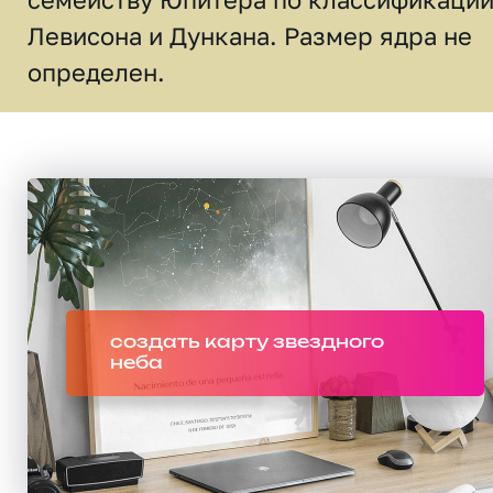
Левисона и Дункана. Размер ядра не
определен.
создать карту звездного
неба