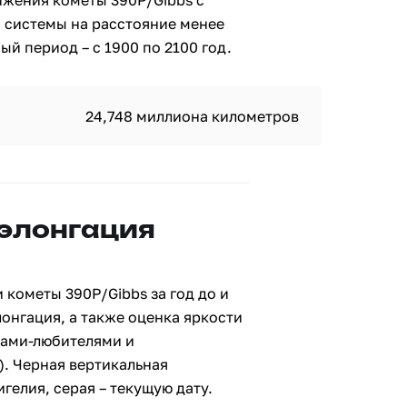
ижения кометы 390P/Gibbs с
 системы на расстояние менее
й период – с 1900 по 2100 год.
24,748 миллиона километров
 элонгация
 кометы 390P/Gibbs за год до и
лонгация, а также оценка яркости
ами-любителями и
. Черная вертикальная
гелия, серая – текущую дату.