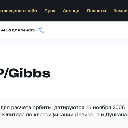
а звездного неба
Луна
Солнце
Планеты
Земле
 неба для печати
/Gibbs
для расчета орбиты, датируются 16 ноября 2006
у Юпитера по классификации Левисона и Дункана