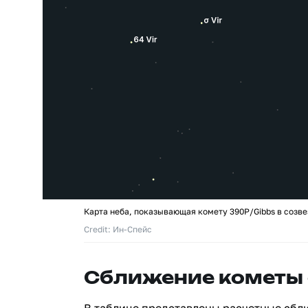
Карта неба, показывающая комету 390P/Gibbs в созве
Credit: Ин-Спейс
Сближение кометы 