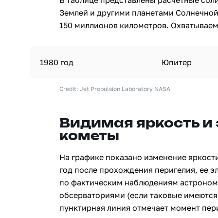
В таблице представлены расчетные сбл
Землей и другими планетами Солнечной
150 миллионов километров. Охватываемы
1980 год
Юпитер
Credit: Jet Propulsion Laboratory NASA
Видимая яркость и
кометы
На графике показано изменение яркости
год после прохождения перигелия, ее э
по фактическим наблюдениям астроном
обсерваториями (если таковые имеются)
пунктирная линия отмечает момент пери