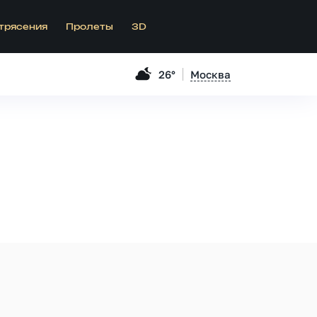
трясения
Пролеты
3D
26°
Москва
.