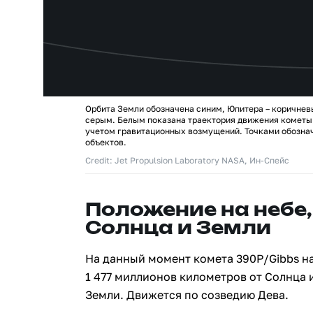
Орбита Земли обозначена синим, Юпитера – коричнев
серым. Белым показана траектория движения кометы 
учетом гравитационных возмущений. Точками обозна
объектов.
Credit: Jet Propulsion Laboratory NASA, Ин-Спейс
Положение на небе,
Солнца и Земли
На данный момент комета 390P/Gibbs н
1 477 миллионов километров от Солнца 
Земли. Движется по созведию Дева.