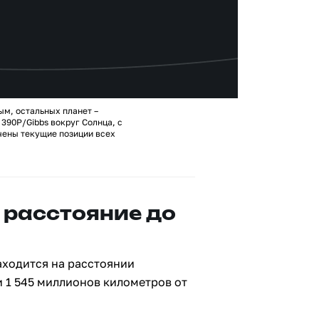
ым, остальных планет –
390P/Gibbs вокруг Солнца, с
чены текущие позиции всех
 расстояние до
аходится на расстоянии
и 1 545 миллионов километров от