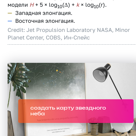
модели
H
+ 5 × log
(Δ) +
k
× log
(r).
10
10
—
Западная элонгация.
—
Восточная элонгация.
Credit: Jet Propulsion Laboratory NASA, Minor
Planet Center, COBS, Ин-Спейс
создать карту звездного
неба