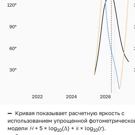
120°
90°
60°
30°
2022
2024
2026
—
Кривая показывает расчетную яркость с
использованием упрощенной фотометрическо
модели
H
+ 5 × log
(Δ) +
k
× log
(r).
10
10