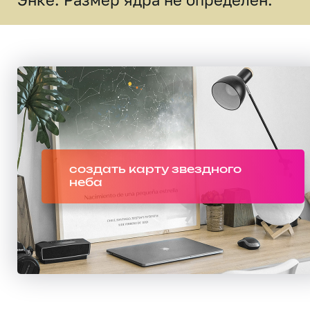
создать карту звездного
неба