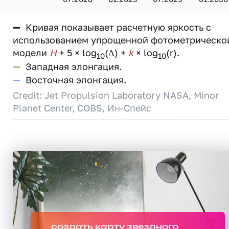
—
Кривая показывает расчетную яркость с
использованием упрощенной фотометрическо
модели
H
+ 5 × log
(Δ) +
k
× log
(r).
10
10
—
Западная элонгация.
—
Восточная элонгация.
Credit: Jet Propulsion Laboratory NASA, Minor
Planet Center, COBS, Ин-Спейс
создать карту звездного