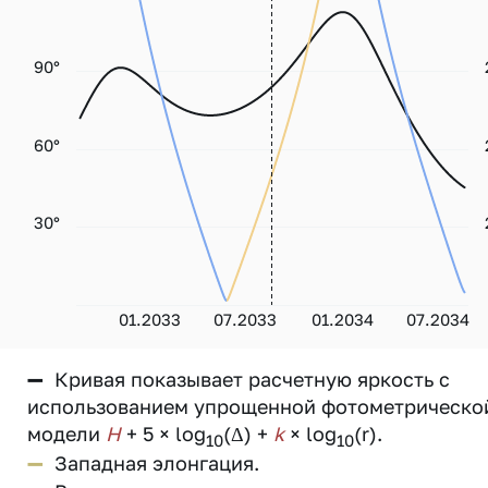
90°
60°
30°
01.2033
07.2033
01.2034
07.2034
—
Кривая показывает расчетную яркость с
использованием упрощенной фотометрическо
модели
H
+ 5 × log
(Δ) +
k
× log
(r).
10
10
—
Западная элонгация.