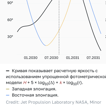
90°
60°
30°
01.2030
07.2030
01.2031
07.2031
—
Кривая показывает расчетную яркость с
использованием упрощенной фотометрическо
модели
H
+ 5 × log
(Δ) +
k
× log
(r).
10
10
—
Западная элонгация.
—
Восточная элонгация.
Credit: Jet Propulsion Laboratory NASA, Minor