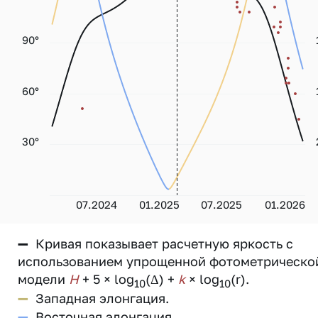
90°
60°
30°
07.2024
01.2025
07.2025
01.2026
—
Кривая показывает расчетную яркость с
использованием упрощенной фотометрическо
модели
H
+ 5 × log
(Δ) +
k
× log
(r).
10
10
—
Западная элонгация.
—
Восточная элонгация.