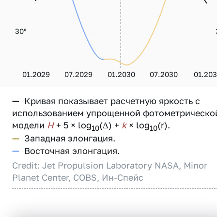
30°
01.2029
07.2029
01.2030
07.2030
01.203
—
Кривая показывает расчетную яркость с
использованием упрощенной фотометрическо
модели
H
+ 5 × log
(Δ) +
k
× log
(r).
10
10
—
Западная элонгация.
—
Восточная элонгация.
Credit: Jet Propulsion Laboratory NASA, Minor
Planet Center, COBS, Ин-Спейс