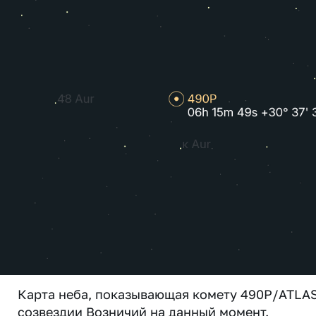
Карта неба, показывающая комету 490P/ATLAS
созвездии Возничий на данный момент.